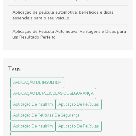
Aplicação de película automotiva: benefícios e dicas
essenciais para o seu veículo
Aplicação de Película Automotiva: Vantagens e Dicas para
um Resultado Perfeito
Aplicação de Película Automotiva: Vantagens, Tipos e
Dicas para um Resultado Perfeito
Tags
Aplicação De Películas De Segurança: O Que Você Precisa
Saber
APLICAÇÃO DE INSULFILM
Aplicação de Películas em Vidros: Benefícios e Melhores
APLICAÇÃO DE PELÍCULAS DE SEGURANÇA
Práticas
Aplicação De Insulfilm
Aplicação De Películas
Aplicação de Películas em Vidros: Vantagens e Dicas para
Escolher a Ideal
Aplicação De Películas De Segurança
Aplicação De Insulfilm
Aplicação De Películas
Aplicação De Películas: Guia Completo Para Iniciantes