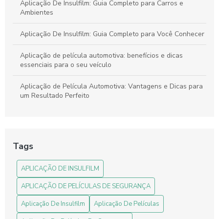
Aplicação De Insulfilm: Guia Completo para Carros e
Ambientes
Aplicação De Insulfilm: Guia Completo para Você Conhecer
Aplicação de película automotiva: benefícios e dicas
essenciais para o seu veículo
Aplicação de Película Automotiva: Vantagens e Dicas para
um Resultado Perfeito
Aplicação de Película Automotiva: Vantagens, Tipos e
Dicas para um Resultado Perfeito
Tags
Aplicação De Películas De Segurança: O Que Você Precisa
Saber
APLICAÇÃO DE INSULFILM
Aplicação de Películas em Vidros: Benefícios e Melhores
APLICAÇÃO DE PELÍCULAS DE SEGURANÇA
Práticas
Aplicação De Insulfilm
Aplicação De Películas
Aplicação de Películas em Vidros: Vantagens e Dicas para
Escolher a Ideal