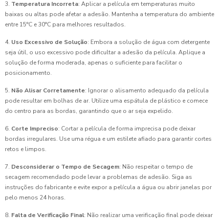
3.
Temperatura Incorreta
: Aplicar a película em temperaturas muito
baixas ou altas pode afetar a adesão. Mantenha a temperatura do ambiente
entre 15°C e 30°C para melhores resultados.
4.
Uso Excessivo de Solução
: Embora a solução de água com detergente
seja útil, o uso excessivo pode dificultar a adesão da película. Aplique a
solução de forma moderada, apenas o suficiente para facilitar o
posicionamento.
5.
Não Alisar Corretamente
: Ignorar o alisamento adequado da película
pode resultar em bolhas de ar. Utilize uma espátula de plástico e comece
do centro para as bordas, garantindo que o ar seja expelido.
6.
Corte Impreciso
: Cortar a película de forma imprecisa pode deixar
bordas irregulares. Use uma régua e um estilete afiado para garantir cortes
retos e limpos.
7.
Desconsiderar o Tempo de Secagem
: Não respeitar o tempo de
secagem recomendado pode levar a problemas de adesão. Siga as
instruções do fabricante e evite expor a película a água ou abrir janelas por
pelo menos 24 horas.
8.
Falta de Verificação Final
: Não realizar uma verificação final pode deixar