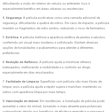
dificultando a visão do interior do veículo ou ambiente. Isso é
especialmente benéfico em áreas urbanas ou residenciais.
4.
Segurança
: A película pode atuar como uma camada adicional de
segurança, dificultando a quebra de vidros. Em caso de impacto, a película
mantém os fragmentos de vidro unidos, reduzindo o risco de ferimentos.
5.
Estética
: A película melhora a aparência estética de janelas e veículos,
conferindo um visual mais moderno e sofisticado. Existem diversas
opções de tonalidades e acabamentos para atender a diferentes
preferências.
6.
Redução de Reflexos
: A película ajuda a minimizar reflexos
indesejados, melhorando a visibilidade e o conforto ao dirigir,
especialmente em dias ensolarados.
7.
Facilidade de Limpeza
: Superfícies com película são mais fáceis de
limpar, pois a película ajuda a repelir sujeira e manchas, mantendo os
vidros com aparência limpa por mais tempo.
8.
Valorização do Imóvel
: Em residências, a instalação de película pode
aumentar o valor do imóvel, tornando-o mais atraente para potenciais
compradores devido aos benefícios de eficiência energética e segurança.