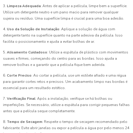
3.
Limpeza Adequada
: Antes de aplicar a película, limpe bem a superfície.
Utilize um detergente neutro e um pano macio para remover qualquer
sujeira ou resíduo. Uma superfície limpa é crucial para uma boa adesão.
4.
Uso da Solução de Instalação
: Aplique a solução de água com
detergente tanto na superfície quanto na parte adesiva da película. Isso
facilita o posicionamento e ajuda a evitar bolhas de ar.
5.
Alisamento Cuidadoso
: Utilize a espátula de plástico com movimentos
suaves e firmes, começando do centro para as bordas. Isso ajuda a
remover bolhas e a garantir que a película fique bem aderida.
6.
Corte Preciso
: Ao cortar a película, use um estilete afiado e uma régua
para garantir cortes retos e precisos. Um acabamento limpo nas bordas é
essencial para um resultado estético.
7.
Verificação Final
: Após a instalação, verifique se há bolhas ou
imperfeições. Se necessário, utilize a espátula para corrigir pequenas falhas
antes que a película seque completamente.
8.
Tempo de Secagem
: Respeite o tempo de secagem recomendado pelo
fabricante. Evite abrir janelas ou expor a película a água por pelo menos 24