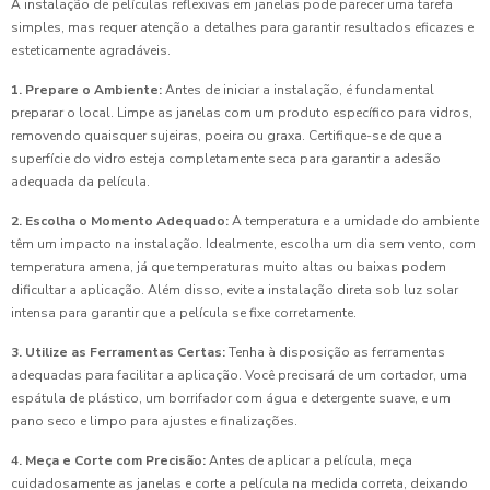
A instalação de películas reflexivas em janelas pode parecer uma tarefa
simples, mas requer atenção a detalhes para garantir resultados eficazes e
esteticamente agradáveis.
1. Prepare o Ambiente:
Antes de iniciar a instalação, é fundamental
preparar o local. Limpe as janelas com um produto específico para vidros,
removendo quaisquer sujeiras, poeira ou graxa. Certifique-se de que a
superfície do vidro esteja completamente seca para garantir a adesão
adequada da película.
2. Escolha o Momento Adequado:
A temperatura e a umidade do ambiente
têm um impacto na instalação. Idealmente, escolha um dia sem vento, com
temperatura amena, já que temperaturas muito altas ou baixas podem
dificultar a aplicação. Além disso, evite a instalação direta sob luz solar
intensa para garantir que a película se fixe corretamente.
3. Utilize as Ferramentas Certas:
Tenha à disposição as ferramentas
adequadas para facilitar a aplicação. Você precisará de um cortador, uma
espátula de plástico, um borrifador com água e detergente suave, e um
pano seco e limpo para ajustes e finalizações.
4. Meça e Corte com Precisão:
Antes de aplicar a película, meça
cuidadosamente as janelas e corte a película na medida correta, deixando