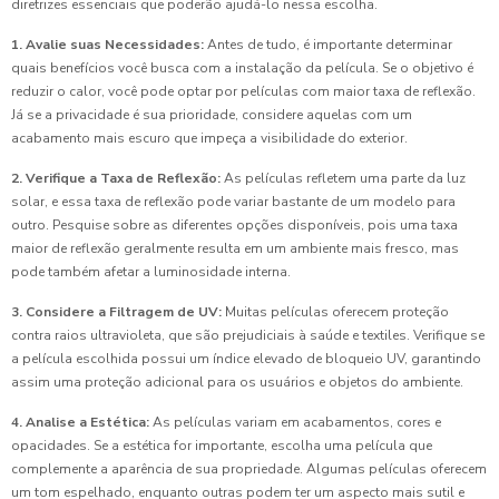
diretrizes essenciais que poderão ajudá-lo nessa escolha.
1. Avalie suas Necessidades:
Antes de tudo, é importante determinar
quais benefícios você busca com a instalação da película. Se o objetivo é
reduzir o calor, você pode optar por películas com maior taxa de reflexão.
Já se a privacidade é sua prioridade, considere aquelas com um
acabamento mais escuro que impeça a visibilidade do exterior.
2. Verifique a Taxa de Reflexão:
As películas refletem uma parte da luz
solar, e essa taxa de reflexão pode variar bastante de um modelo para
outro. Pesquise sobre as diferentes opções disponíveis, pois uma taxa
maior de reflexão geralmente resulta em um ambiente mais fresco, mas
pode também afetar a luminosidade interna.
3. Considere a Filtragem de UV:
Muitas películas oferecem proteção
contra raios ultravioleta, que são prejudiciais à saúde e textiles. Verifique se
a película escolhida possui um índice elevado de bloqueio UV, garantindo
assim uma proteção adicional para os usuários e objetos do ambiente.
4. Analise a Estética:
As películas variam em acabamentos, cores e
opacidades. Se a estética for importante, escolha uma película que
complemente a aparência de sua propriedade. Algumas películas oferecem
um tom espelhado, enquanto outras podem ter um aspecto mais sutil e