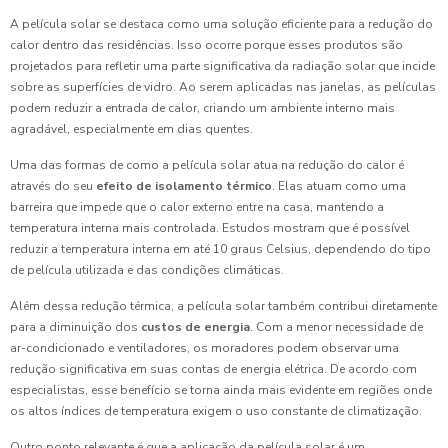
A película solar se destaca como uma solução eficiente para a redução do
calor dentro das residências. Isso ocorre porque esses produtos são
projetados para refletir uma parte significativa da radiação solar que incide
sobre as superfícies de vidro. Ao serem aplicadas nas janelas, as películas
podem reduzir a entrada de calor, criando um ambiente interno mais
agradável, especialmente em dias quentes.
Uma das formas de como a película solar atua na redução do calor é
através do seu
efeito de isolamento térmico
. Elas atuam como uma
barreira que impede que o calor externo entre na casa, mantendo a
temperatura interna mais controlada. Estudos mostram que é possível
reduzir a temperatura interna em até 10 graus Celsius, dependendo do tipo
de película utilizada e das condições climáticas.
Além dessa redução térmica, a película solar também contribui diretamente
para a diminuição dos
custos de energia
. Com a menor necessidade de
ar-condicionado e ventiladores, os moradores podem observar uma
redução significativa em suas contas de energia elétrica. De acordo com
especialistas, esse benefício se torna ainda mais evidente em regiões onde
os altos índices de temperatura exigem o uso constante de climatização.
Outro ponto relevante é que a aplicação da película solar é um