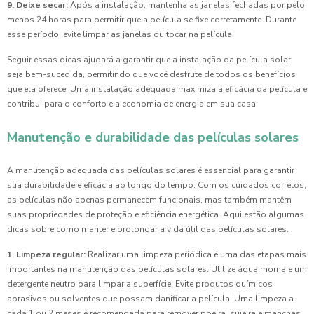
9. Deixe secar:
Após a instalação, mantenha as janelas fechadas por pelo
menos 24 horas para permitir que a película se fixe corretamente. Durante
esse período, evite limpar as janelas ou tocar na película.
Seguir essas dicas ajudará a garantir que a instalação da película solar
seja bem-sucedida, permitindo que você desfrute de todos os benefícios
que ela oferece. Uma instalação adequada maximiza a eficácia da película e
contribui para o conforto e a economia de energia em sua casa.
Manutenção e durabilidade das películas solares
A manutenção adequada das películas solares é essencial para garantir
sua durabilidade e eficácia ao longo do tempo. Com os cuidados corretos,
as películas não apenas permanecem funcionais, mas também mantêm
suas propriedades de proteção e eficiência energética. Aqui estão algumas
dicas sobre como manter e prolongar a vida útil das películas solares.
1. Limpeza regular:
Realizar uma limpeza periódica é uma das etapas mais
importantes na manutenção das películas solares. Utilize água morna e um
detergente neutro para limpar a superfície. Evite produtos químicos
abrasivos ou solventes que possam danificar a película. Uma limpeza a
cada 1 ou 2 meses é recomendada para remover poeira, sujeira e manchas.