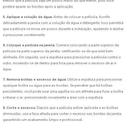
melhor que a película seja um pouco maior do que menor, pois você
poderá aparar as bordas após a aplicação.
5. Aplique a solução de água:
Antes de colocar a película, borrife
delicadamente a janela com a solução de água e detergente. Isso permitirá
que a película se mova um pouco durante a instalação, ajudando a alinhar
e pressionar corretamente.
6. Coloque a película na janela:
Comece colocando a parte superior da
película na parte superior da janela, certificando-se de que está bem
alinhada. Em seguida, use a espátula para pressionar a película contra o
vidro, movendo-se de dentro para fora para remover o excesso de ar e
água.
7. Remova bolhas e excesso de água:
Utilize a espátula para pressionar
qualquer bolha ou água para as bordas. Se perceber que há bolhas
persistentes, você pode usar uma agulha ou um alfinete para furar a bolha
e liberar o ar, pressionando novamente a área com a espátula.
8. Corte o excesso:
Depois que a película estiver aplicada e as bolhas
eliminadas, use a faca afiada para cortar o excesso nas bordas da janela,
garantindo um acabamento limpo e profissional.