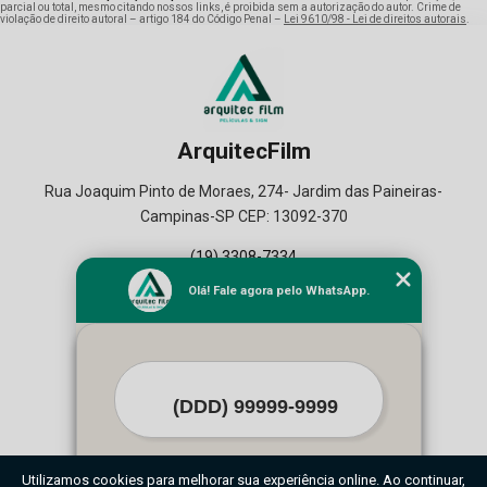
parcial ou total, mesmo citando nossos links, é proibida sem a autorização do autor. Crime de
violação de direito autoral – artigo 184 do Código Penal –
Lei 9610/98 - Lei de direitos autorais
.
ArquitecFilm
Rua Joaquim Pinto de Moraes, 274- Jardim das Paineiras-
Campinas-SP CEP: 13092-370
(19) 3308-7334
(19) 99164-2129
Olá! Fale agora pelo WhatsApp.
Home
Empresa
Seviços
Contato
Mapa do Site
O inteiro teor deste site está sujeito à proteção de direitos autorais. Copyright©