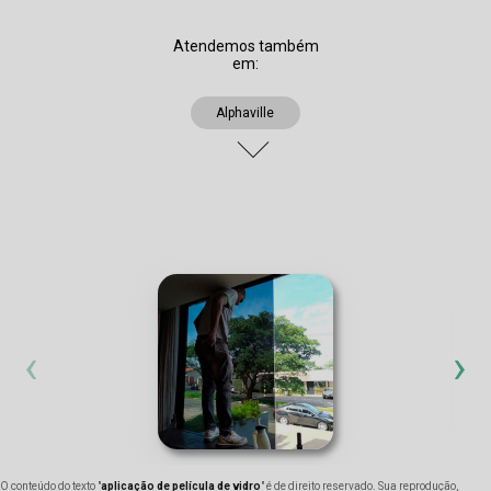
Atendemos também
em:
Alphaville
‹
›
O conteúdo do texto "
aplicação de película de vidro
" é de direito reservado. Sua reprodução,