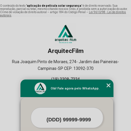
O conteúdo do texto "
aplicação de película solar segurança
" é de direito reservado. Sua
reprodução, parcial ou total, mesmo citando nossos links, é proibida sem a autorização do autor.
Crime de violação de direito autoral – artigo 184 do Código Penal –
Lei 9610/98 - Lei de direitos
autorais
.
ArquitecFilm
Rua Joaquim Pinto de Moraes, 274- Jardim das Paineiras-
Campinas-SP CEP: 13092-370
(19) 3308-7334
(19) 99164-2129
Olá! Fale agora pelo WhatsApp.
Home
Empresa
Seviços
Contato
Mapa do Site