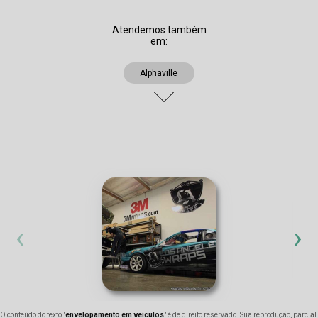
Atendemos também
em:
Alphaville
‹
›
O conteúdo do texto "
envelopamento em veículos
" é de direito reservado. Sua reprodução, parcial