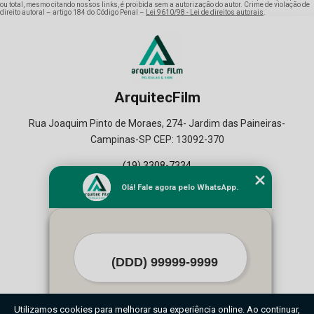
ou total, mesmo citando nossos links, é proibida sem a autorização do autor. Crime de violação de
direito autoral – artigo 184 do Código Penal –
Lei 9610/98 - Lei de direitos autorais
.
ArquitecFilm
Rua Joaquim Pinto de Moraes, 274- Jardim das Paineiras-
Campinas-SP CEP: 13092-370
(19) 3308-7334
(19) 99164-2129
Olá! Fale agora pelo WhatsApp.
Home
Empresa
Seviços
Contato
Mapa do Site
O inteiro teor deste site está sujeito à proteção de direitos autorais. Copyright©