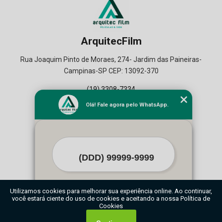
ArquitecFilm
Rua Joaquim Pinto de Moraes, 274- Jardim das Paineiras-
Campinas-SP CEP: 13092-370
(19) 3308-7334
(19) 99164-2129
Olá! Fale agora pelo WhatsApp.
Home
Empresa
Seviços
Contato
Mapa do Site
O inteiro teor deste site está sujeito à proteção de direitos autorais. Copyright©
Iniciar conversa
ArquitecFilm (Lei 9610 de 19/02/1998)
1