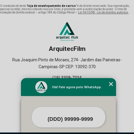
O conteúdo do texto "
loja de envelopamento de carros
" é de direito reservado. Sua reprodução,
parcial ou total, mesmo citando nossos links, é proibida sem a autorização do autor. Crime de
violação de direito autoral – artigo 184 do Código Penal –
Lei 9610/98 - Lei de direitos autorais
.
ArquitecFilm
Rua Joaquim Pinto de Moraes, 274- Jardim das Paineiras-
Campinas-SP CEP: 13092-370
(19) 3308-7334
(19) 99164-2129
Olá! Fale agora pelo WhatsApp.
Home
Empresa
Seviços
Contato
Mapa do Site